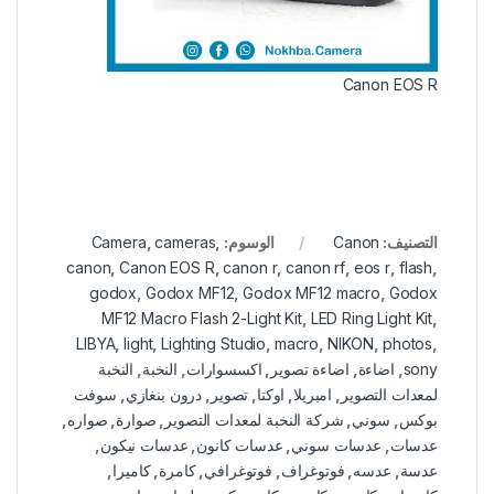
Canon EOS R
التصنيف:
Canon
الوسوم:
,
cameras
,
Camera
canon
,
Canon EOS R
,
canon r
,
canon rf
,
eos r
,
flash
,
godox
,
Godox MF12
,
Godox MF12 macro
,
Godox
MF12 Macro Flash 2-Light Kit
,
LED Ring Light Kit
,
LIBYA
,
light
,
Lighting Studio
,
macro
,
NIKON
,
photos
,
sony
,
اضاءة
,
اضاءة تصوير
,
اكسسوارات
,
النخبة
,
النخبة
لمعدات التصوير
,
امبريلا
,
اوكتا
,
تصوير
,
درون بنغازي
,
سوفت
بوكس
,
سوني
,
شركة النخبة لمعدات التصوير
,
صوارة
,
صواره
,
عدسات
,
عدسات سوني
,
عدسات كانون
,
عدسات نيكون
,
عدسة
,
عدسه
,
فوتوغراف
,
فوتوغرافي
,
كامرة
,
كاميرا
,