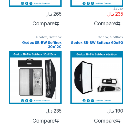
250
د.ل
235
د.ل
265
د.ل
Compare
⇆
Compare
⇆
Godox
,
Softbox
Godox
,
Softbox
Godox SB-BW Softbox
Godox SB-BW Softbox 60×90
30×120
190
د.ل
235
د.ل
Compare
⇆
Compare
⇆