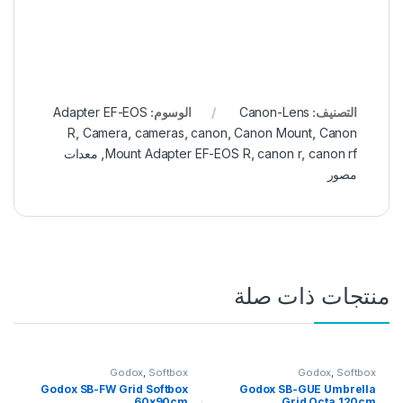
التصنيف:
Canon-Lens
الوسوم:
Adapter EF-EOS
R
,
Camera
,
cameras
,
canon
,
Canon Mount
,
Canon
canon rf
,
canon r
,
Mount Adapter EF-EOS R
,
معدات
مصور
منتجات ذات صلة
Godox
,
Softbox
Godox
,
Softbox
Godox SB-FW Grid Softbox
Godox SB-GUE Umbrella
60x90cm
Grid Octa 120cm