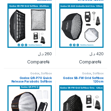
420
د.ل
260
د.ل
Compare
⇆
Compare
⇆
Godox
,
Softbox
Godox
,
Softbox
Godox QR-P70 Quick
Godox SB-FW Grid Softbox
Release Parabolic Softbox
120cm