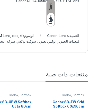
Canon RF 24-105mm f/4-7.1 IS STM Lens
Dark
Light
التصنيف:
Canon-Lens
الوسوم:
rf
,
eos
,
TM Lens
لمعدات التصوير
,
بوكس تصوير
,
سوفت بوكس
,
شركة النخب
منتجات ذات صلة
Godox
,
Softbox
Godox
,
Softbox
x SB-UBW Softbox
Godox SB-FW Grid
Octa 80cm
Softbox 60x90cm