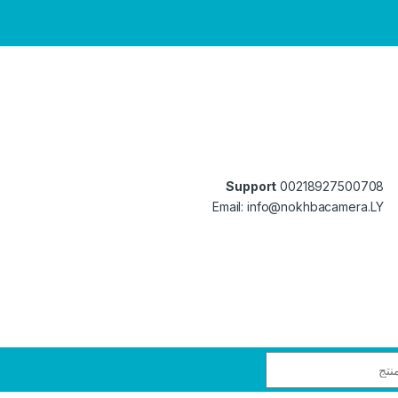
Support
00218927500708
Email: info@nokhbacamera.LY