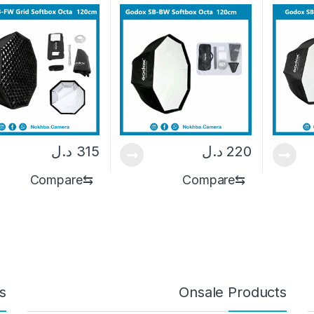
220
د.ل
315
د.ل
Compare
⇆
Compare
⇆
s
Onsale Products