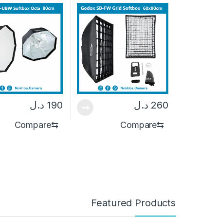
260
د.ل
190
د.ل
Compare
⇆
Compare
⇆
Featured Products