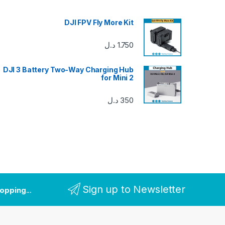
DJI FPV Fly More Kit
1.750
د.ل
DJI 3 Battery Two-Way Charging Hub
for Mini 2
350
د.ل
Sign up to Newsletter
hopping
...and receive