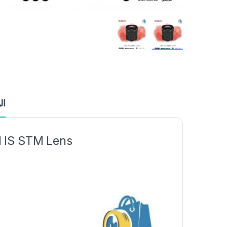
ال
1 IS STM Lens