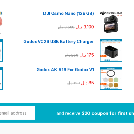
DJI Osmo Nano (128 GB)
3.100
د.ل
3.500
د.ل
Godox VC26 USB Battery Charger
175
د.ل
250
د.ل
Godox AK-R16 For Godox V1
85
د.ل
120
د.ل
$20 coupon for first s