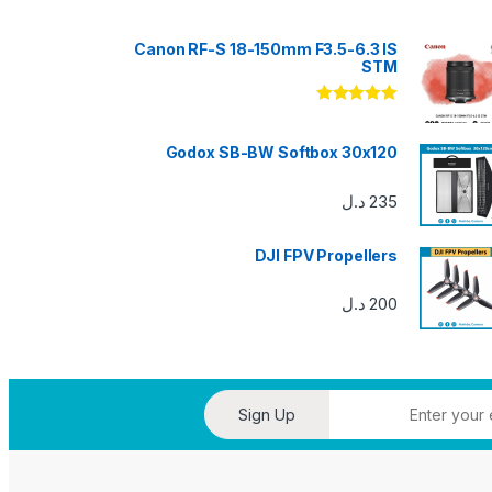
Canon RF-S 18-150mm F3.5-6.3 IS
STM
تم التقييم
5.00
من 5
Godox SB-BW Softbox 30x120
235
د.ل
DJI FPV Propellers
200
د.ل
Sign Up