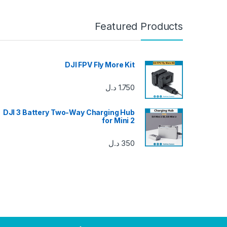
Featured Products
DJI FPV Fly More Kit
1.750
د.ل
DJI 3 Battery Two-Way Charging Hub
for Mini 2
350
د.ل