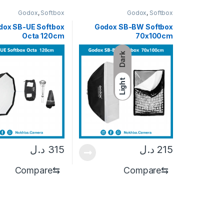
Godox
,
Softbox
Godox
,
Softbox
dox SB-UE Softbox
Godox SB-BW Softbox
Octa 120cm
70x100cm
Dark
Light
215
د.ل
315
د.ل
Compare
⇆
Compare
⇆