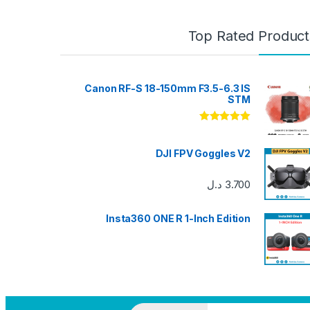
Top Rated Product
Canon RF-S 18-150mm F3.5-6.3 IS
STM
تم التقييم
5.00
من 5
DJI FPV Goggles V2
3.700
د.ل
Insta360 ONE R 1-Inch Edition