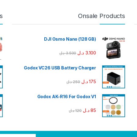
s
Onsale Products
DJI Osmo Nano (128 GB)
3.100
د.ل
3.500
د.ل
Godox VC26 USB Battery Charger
175
د.ل
250
د.ل
Godox AK-R16 For Godox V1
85
د.ل
120
د.ل