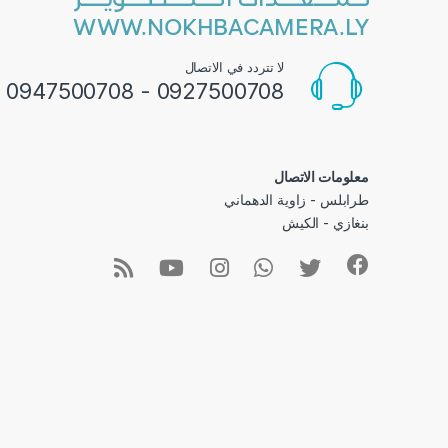
لا تتردد في الاتصال
0927500708 - 0947500708
معلومات الاتصال
طرابلس - زاوية الدهماني
بنغازي - الكيش