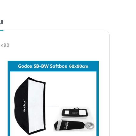
ال
0×90