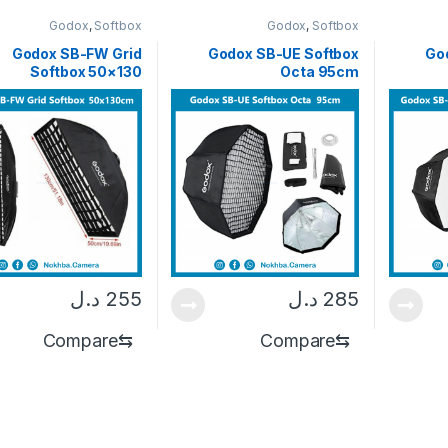
Godox
,
Softbox
Godox
,
Softbox
Godox SB-FW Grid
Godox SB-UE Softbox
Go
Softbox 50×130
Octa 95cm
285
د.ل
255
د.ل
Compare
⇆
Compare
⇆