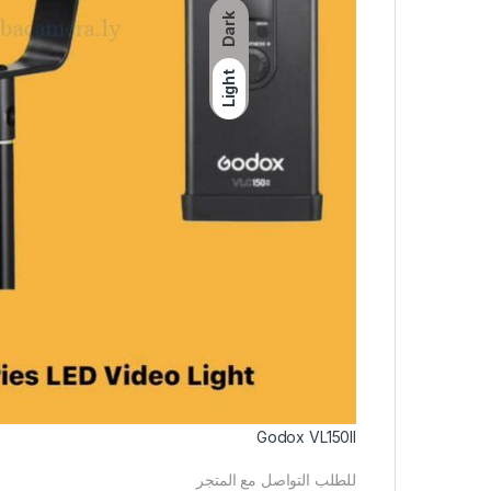
Dark
Light
Godox VL150II
للطلب التواصل مع المتجر