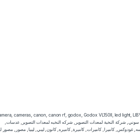
amera
,
cameras
,
canon
,
canon rf
,
godox
,
Godox VL150II
,
led light
,
LIB
سوني
,
شركة النخبة لمعدات التصوير
,
شركه النخبه لمعدات التصوير
,
عدسات
,
ه
,
غودوكس
,
كاميرا
,
كاميرات
,
كاميرة
,
كاميره
,
كانون
,
ليبي
,
ليبيا
,
مصور
,
مصور لي