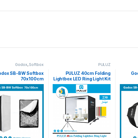
Godox
,
Softbox
PULUZ
odox SB-BW Softbox
PULUZ 40cm Folding
Go
70x100cm
Lightbox LED Ring Light Kit
12 Colors Backdrops