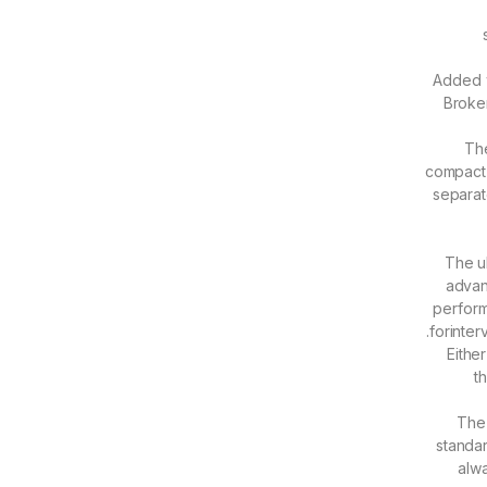
【Built-in F
Broken
【Comp
compact 
separat
【Cool an
advanc
perform
forinter
【Powerin
t
【Accura
standar
alwa