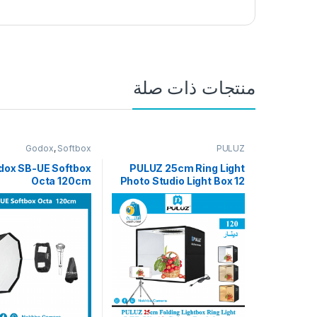
منتجات ذات صلة
Godox
,
Softbox
PULUZ
dox SB-UE Softbox
PULUZ 25cm Ring Light
Octa 120cm
Photo Studio Light Box 12
Colors Backdrops