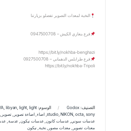
النخبة لمعدات التصوير تفضلو بزيارتنا
فرع بنغازي الكيش – 0947500708
https://bit.ly/nokhba-benghazi
فرع طرابلس الدهماني – 0927500708
https://bit.ly/nokhba-Tripoli
التصنيف:
Godox
الوسوم:
light
,
light
,
libyan
,
YA
sony
,
octa
,
NIKON
,
studio
,
اضاء
,
اضاءة تصوير
,
تصوير
,
عدسات سوني
,
عدسات كانون
,
عدسات نيكون
,
عدسة
,
عدس
معدات تصوير
,
معدات مصور
,
نخبة
,
نيكون