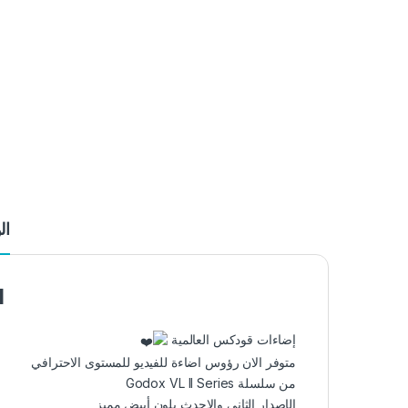
ال
I
إضاءات قودكس العالمية
متوفر الان رؤوس اضاءة للفيديو للمستوى الاحترافي
من سلسلة Godox VL II Series
الإصدار الثاني والاحدث بلون أبيض مميز