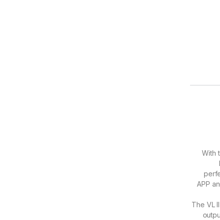
【Updated Control Sy
perf
APP an
【Powerful Ou
outpu