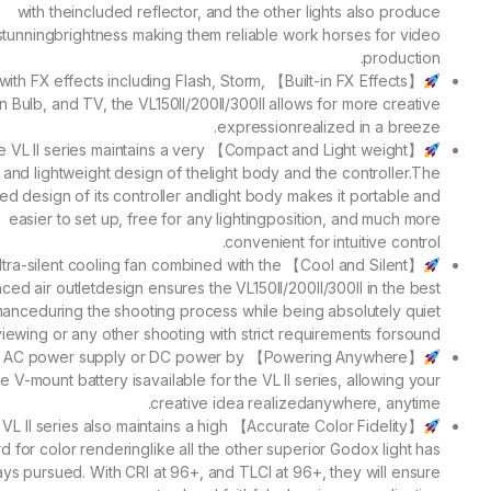
with theincluded reflector, and the other lights also produce
stunningbrightness making them reliable work horses for video
production.
X Effects】 Added with FX effects including Flash, Storm,
 Bulb, and TV, the VL150II/200II/300ll allows for more creative
expressionrealized in a breeze.
act and Light weight】 The VL ll series maintains a very
and lightweight design of thelight body and the controller.The
ed design of its controller andlight body makes it portable and
easier to set up, free for any lightingposition, and much more
convenient for intuitive control.
d Silent】 The ultra-silent cooling fan combined with the
ed air outletdesign ensures the VL150II/200II/300ll in the best
anceduring the shooting process while being absolutely quiet
viewing or any other shooting with strict requirements forsound.
g Anywhere】 Either AC power supply or DC power by
he V-mount battery isavailable for the VL ll series, allowing your
creative idea realizedanywhere, anytime.
te Color Fidelity】 The VL ll series also maintains a high
d for color renderinglike all the other superior Godox light has
ys pursued. With CRI at 96+, and TLCl at 96+, they will ensure