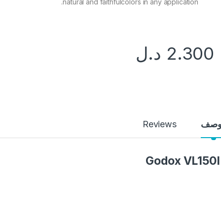
natural and faithfulcolors in any application.
2.300
د.ل
وصف
Reviews
Godox VL150I