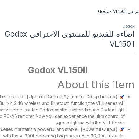
Godox VL1
Godox
اضاءة للفيديو للمستوى الاحترافي Godox
VL150II
Godox VL150II
About this item
stem for Group Lighting】 With the updated
Built-in 2.4G wireless and Bluetooth function,the VL ll series will
ectly merge into the Godox control systemthrough Godox Light
d RC-A6 remoter. Now you can experience the ultra control of
group lighting with the VL ll Series.
tput】 The VL ll series maintains a powerful and stable
t with the VL300ll delivering brightness up to 90,000 Lux at 1m