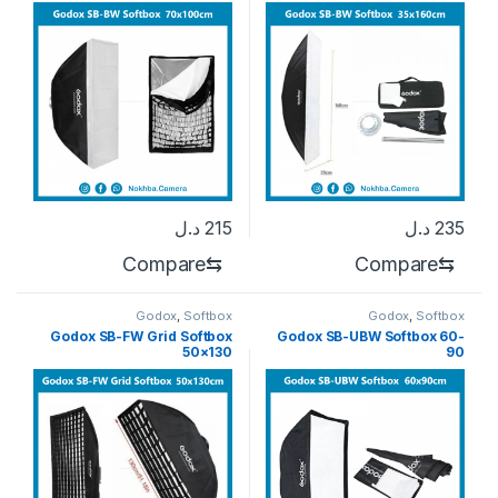
235
د.ل
215
د.ل
Compare
⇆
Compare
⇆
Godox
,
Softbox
Godox
,
Softbox
Godox SB-FW Grid Softbox
Godox SB-UBW Softbox 60-
50×130
90