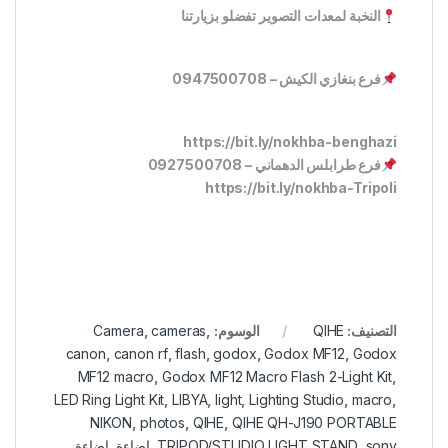
النخبة لمعدات التصوير تفضلو بزيارتنا
فرع بنغازي الكيش – 0947500708
https://bit.ly/nokhba-benghazi
فرع طرابلس الدهماني – 0927500708
https://bit.ly/nokhba-Tripoli
التصنيف:
QIHE
الوسوم:
,
cameras
,
Camera
canon
,
canon rf
,
flash
,
godox
,
Godox MF12
,
Godox
MF12 macro
,
Godox MF12 Macro Flash 2-Light Kit
,
LED Ring Light Kit
,
LIBYA
,
light
,
Lighting Studio
,
macro
,
NIKON
,
photos
,
QIHE
,
QIHE QH-J190 PORTABLE
sony
,
TRIPOD/STUDIO LIGHT STAND
,
اضاءة
,
اضاءة