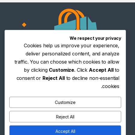
We respect your privacy
Cookies help us improve your experience,
deliver personalized content, and analyze
traffic. You can choose which cookies to allow
by clicking
Customize
. Click
Accept All
to
consent or
Reject All
to decline non-essential
cookies.
Customize
Reject All
Accept All
لا تتردد في الاتصال