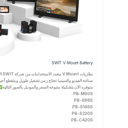
SWIT V-Mount Battery
بطاريات V Mount متعدد الاستخدامات من شركة SWIT الاكثر طلبا
صناعة الفيديو والسينما تحتاج زمن تشغيل طويل ومتقطع أحي
متوفره الان بتشكيلة متنوعة السعر والموديل بالصور التالية
PB-M90S
PB-S98S
PB-S146S
PB-S220S
PB-C420S