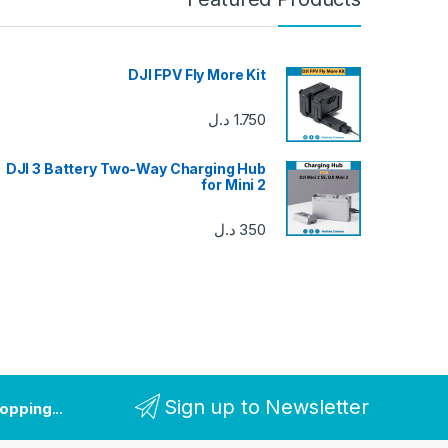
DJI FPV Fly More Kit
1.750
د.ل
DJI 3 Battery Two-Way Charging Hub
for Mini 2
350
د.ل
Sign up to Newsletter
hopping
...and receive