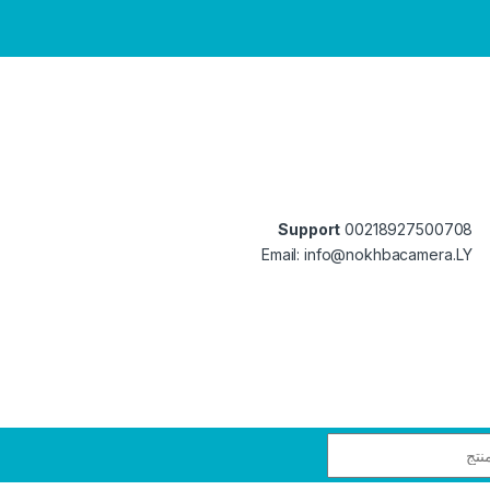
Support
00218927500708
Email: info@nokhbacamera.LY