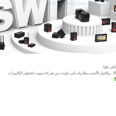
انًا .. والخيار الآنسب بطاريات ڤي ماونت من شركة سويت لتشغيل الكاميرات