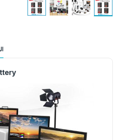
ال
ttery