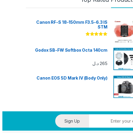
Canon RF-S 18-150mm F3.5-6.3 IS
STM
تم التقييم
5.00
من 5
Godox SB-FW Softbox Octa 140cm
265
د.ل
Canon EOS 5D Mark IV (Body Only)
Sign Up