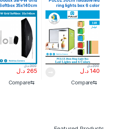
Godox SB-FW Grid
PULUZ 30cm foldable led
Softbox 35x140cm
ring lights box 6 color
200
د.ل
300
د.ل
140
د.ل
265
د.ل
Compare
⇆
Compare
⇆
Featured Products