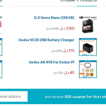
DJI Osmo Nano (128 GB)
3.100
د.ل
3.500
د.ل
Godox VC26 USB Battery Charger
175
د.ل
250
د.ل
Godox AK-R16 For Godox V1
85
د.ل
120
د.ل
$20 coupon for first s