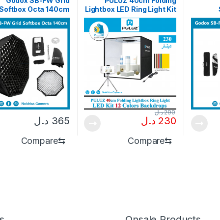
Godox SB-FW Grid
PULUZ 40cm Folding
Softbox Octa 140cm
Lightbox LED Ring Light Kit
12 Colors Backdrops
290
د.ل
230
د.ل
365
د.ل
Compare
⇆
Compare
⇆
s
Onsale Products