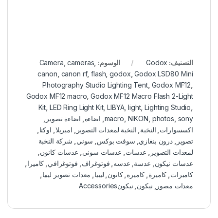
التصنيف:
Godox
الوسوم:
,
cameras
,
Camera
canon
,
canon rf
,
flash
,
godox
,
Godox LSD80 Mini
Photography Studio Lighting Tent
,
Godox MF12
,
Godox MF12 macro
,
Godox MF12 Macro Flash 2-Light
Kit
,
LED Ring Light Kit
,
LIBYA
,
light
,
Lighting Studio
,
sony
,
photos
,
NIKON
,
macro
,
اضاءة
,
اضاءة تصوير
,
اكسسوارات
,
النخبة
,
النخبة لمعدات التصوير
,
امبريلا
,
اوكتا
,
تصوير
,
درون بنغازي
,
سوفت بوكس
,
سوني
,
شركة النخبة
لمعدات التصوير
,
عدسات
,
عدسات سوني
,
عدسات كانون
,
عدسات نيكون
,
عدسة
,
عدسه
,
فوتوغراف
,
فوتوغرافي
,
كاميرا
,
كاميرات
,
كاميرة
,
كاميره
,
كانون
,
ليبيا
,
معدات تصوير ليبيا
,
معدات مصور
,
نيكون
,
نيكونAccessories