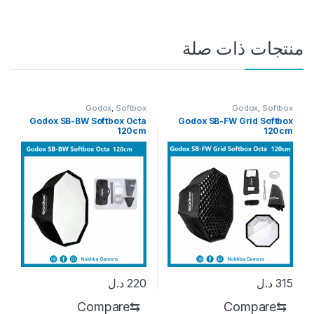
منتجات ذات صلة
Godox
,
Softbox
Godox
,
Softbox
Godox SB-BW Softbox Octa
Godox SB-FW Grid Softbox
120cm
120cm
315
د.ل
220
د.ل
Compare
⇆
Compare
⇆