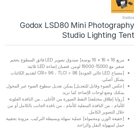
Godox
Godox LSD80 Mini Photography
Studio Lighting Tent
مربع 16 × 16 × 16 بوصة] صندوق تصوير LED فائق السطوع بحجم
صغير مع 15000-19000 لومن. قضبان إضاءة LED ثلاثية.
[مصباح LED عالي الجودة] CRI> 96 ، TLCI = 98 لتقديم الكائنات
بشكل أصلي.
[عكس الضوء وقابل للتعديل] يمكن تعديل سطوع الضوء عبر المحول.
يمكنك وضع لوحات الإضاءة كما تريد.
[زوايا إطلاق مختلفة] التقط الصورة من الأعلى ، من النافذة العلوية
للأمام ، من النافذة السفلية للأمام ، من نافذة الجانب بالكامل أو من
خلال التصوير الكامل.
[خفيفة الوزن ومحمولة] عملية سهلة وبسيطة التركيب. مزودة بحقيبة
حمل لسهولة النقل والراحة.