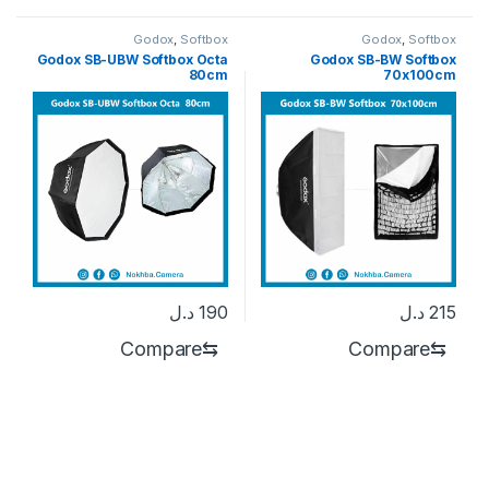
Godox
,
Softbox
Godox
,
Softbox
Godox SB-UBW Softbox Octa
Godox SB-BW Softbox
80cm
70x100cm
215
د.ل
190
د.ل
Compare
⇆
Compare
⇆