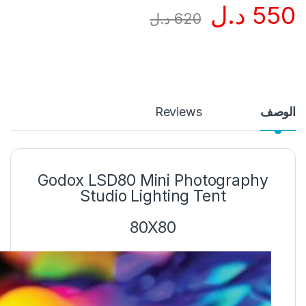
550
د.ل
620
د.ل
الوصف
Reviews
Godox LSD80 Mini Photography
Studio Lighting Tent
80X80