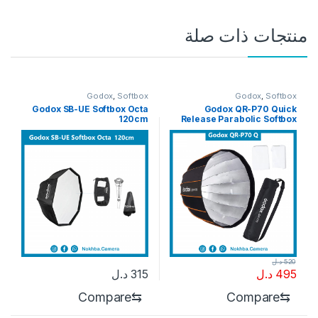
منتجات ذات صلة
Godox
,
Softbox
Godox
,
Softbox
Godox SB-UE Softbox Octa
Godox QR-P70 Quick
120cm
Release Parabolic Softbox
520
د.ل
495
د.ل
315
د.ل
Compare
⇆
Compare
⇆