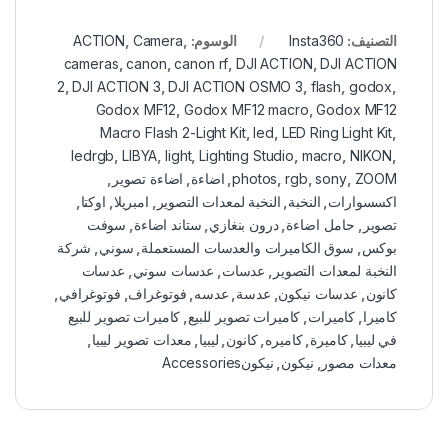
التصنيف:
Insta360
الوسوم:
,
Camera
,
ACTION
cameras
,
canon
,
canon rf
,
DJI ACTION
,
DJI ACTION
2
,
DJI ACTION 3
,
DJI ACTION OSMO 3
,
flash
,
godox
,
Godox MF12
,
Godox MF12 macro
,
Godox MF12
Macro Flash 2-Light Kit
,
led
,
LED Ring Light Kit
,
ledrgb
,
LIBYA
,
light
,
Lighting Studio
,
macro
,
NIKON
,
ZOOM
,
sony
,
rgb
,
photos
,
اضاءة
,
اضاءة تصوير
,
اكسسوارات
,
النخبة
,
النخبة لمعدات التصوير
,
امبريلا
,
اوكتا
,
تصوير
,
حامل اضاءة
,
درون بنغازي
,
ستاند اضاءة
,
سوفت
بوكس
,
سوق الكاميرات والعدسات المستعملة
,
سوني
,
شركة
النخبة لمعدات التصوير
,
عدسات
,
عدسات سوني
,
عدسات
كانون
,
عدسات نيكون
,
عدسة
,
عدسه
,
فوتوغراف
,
فوتوغرافي
,
كاميرا
,
كاميرات
,
كاميرات تصوير للبيع
,
كاميرات تصوير للبيع
في ليبيا
,
كاميرة
,
كاميره
,
كانون
,
ليبيا
,
معدات تصوير ليبيا
,
معدات مصور
,
نيكون
,
نيكونAccessories