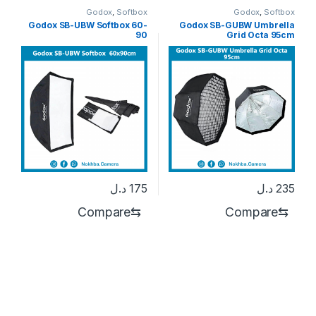
Godox
,
Softbox
Godox
,
Softbox
Godox SB-UBW Softbox 60-
Godox SB-GUBW Umbrella
90
Grid Octa 95cm
235
د.ل
175
د.ل
Compare
⇆
Compare
⇆