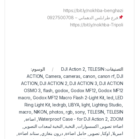
https://bit.ly/nokhba-benghazi
فرع طرابلس الدهماني – 0927500708
https://bit.ly/nokhba-Tripoli
التصنيفات:
TELESIN
,
DJI Action 2
الوسوم:
ACTION
,
Camera
,
cameras
,
canon
,
canon rf
,
DJI
ACTION
,
DJI ACTION 2
,
DJI ACTION 3
,
DJI ACTION
OSMO 3
,
flash
,
godox
,
Godox MF12
,
Godox MF12
macro
,
Godox MF12 Macro Flash 2-Light Kit
,
led
,
LED
Ring Light Kit
,
ledrgb
,
LIBYA
,
light
,
Lighting Studio
,
macro
,
NIKON
,
photos
,
rgb
,
sony
,
TELESIN
,
TELESIN
ZOOM
,
Waterproof Case - for DJI Action 2
,
اضاءة
,
اضاءة تصوير
,
اكسسوارات
,
النخبة
,
النخبة لمعدات التصوير
,
امبريلا
,
اوكتا
,
تصوير
,
حامل اضاءة
,
درون بنغازي
,
ستاند اضاءة
,