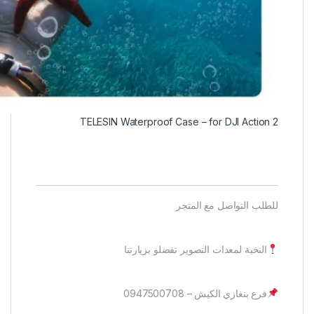
TELESIN Waterproof Case – for DJI Action 2
للطلب التواصل مع المتجر
النخبة لمعدات التصوير تفضلو بزيارتنا
فرع بنغازي الكيش – 0947500708