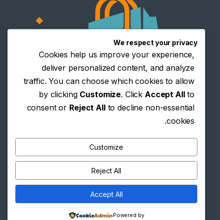
We respect your privacy
Cookies help us improve your experience,
deliver personalized content, and analyze
traffic. You can choose which cookies to allow
by clicking
Customize
. Click
Accept All
to
consent or
Reject All
to decline non-essential
cookies.
Customize
Reject All
Accept All
لا تتردد في الاتصال
0927500708 -
Powered by