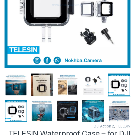
DJI Action 2
,
TELESIN
TELESIN Waterproof Case – for DJI