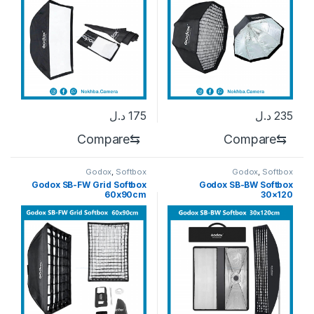
235
د.ل
175
د.ل
Compare
⇆
Compare
⇆
Godox
,
Softbox
Godox
,
Softbox
Godox SB-FW Grid Softbox
Godox SB-BW Softbox
60x90cm
30×120