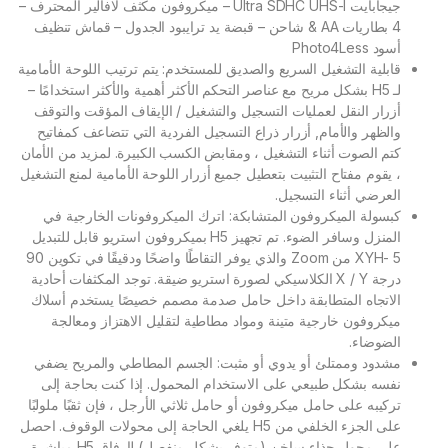
جيجابايت Ultra SDHC UHS-I – ميكروفون مكثف لافالير المحترف –
4 بطاريات AA & شاحن – قبضة يد ترايبود الجدول – قماش تنظيف
أسود Photo4Less
قابلية التشغيل السريع والصديق للمستخدم: يتم ترتيب اللوحة الأمامية
لـ H5 بشكل مريح مع عناصر التحكم الأكثر أهمية والأكثر استخدامًا –
أزرار النقل لعمليات التسجيل والتشغيل / الإيقاف المؤقت والتوقف
والظهر والأمام, أزرار ذراع التسجيل الفردية التي تتضاعف كمفاتيح
كتم الصوت أثناء التشغيل ، ومقابض الكسب الكبيرة. لمزيد من الأمان
، يقوم مفتاح التثبيت بتعطيل جميع أزرار اللوحة الأمامية لمنع التشغيل
العرضي أثناء التسجيل.
كبسولة الميكروفون المتشابكة: اترك الميكروفونات الخارجية في
المنزل وسافر الضوء. تم تجهيز H5 بميكروفون استريو قابل للتبديل
XYH- 5 من Zoom والذي يوفر التقاطًا واضحًا ودقيقًا في تكوين 90
درجة X / Y الكلاسيكي لصورة استريو ضيقة. توجد المكثفات أحادية
الاتجاه المتطابقة داخل حامل صدمة مصمم خصيصًا يستخدم أسلاك
ميكروفون خارجية متينة ومواد مطاطية لتقليل الاهتزاز ومعالجة
الضوضاء.
مشدود وممتلئ أو يدوي أو مثبت: الجسم المطاطي والمريح يضفي
نفسه بشكل طبيعي على الاستخدام المحمول. إذا كنت بحاجة إلى
تركيبه على حامل ميكروفون أو حامل ثلاثي الأرجل ، فإن ثقبًا ملولبًا
على الجزء الخلفي من H5 يلغي الحاجة إلى محولات الوقوف. احصل
على محول حذاء ساخن (متوفر بشكل منفصل) لإرفاق H5 مباشرة