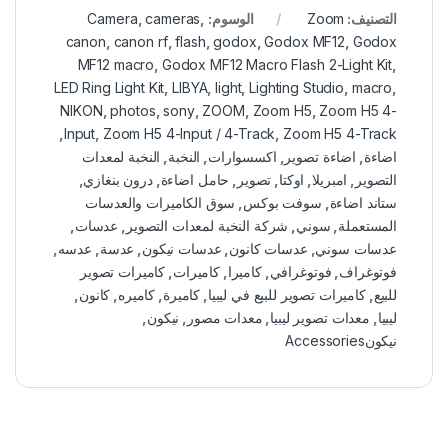
التصنيف:
Zoom
الوسوم:
,
cameras
,
Camera
canon
,
canon rf
,
flash
,
godox
,
Godox MF12
,
Godox
MF12 macro
,
Godox MF12 Macro Flash 2-Light Kit
,
LED Ring Light Kit
,
LIBYA
,
light
,
Lighting Studio
,
macro
,
NIKON
,
photos
,
sony
,
ZOOM
,
Zoom H5
,
Zoom H5 4-
,
Input
,
Zoom H5 4-Input / 4-Track
,
Zoom H5 4-Track
اضاءة
,
اضاءة تصوير
,
اكسسوارات
,
النخبة
,
النخبة لمعدات
التصوير
,
امبريلا
,
اوكتا
,
تصوير
,
حامل اضاءة
,
درون بنغازي
,
ستاند اضاءة
,
سوفت بوكس
,
سوق الكاميرات والعدسات
المستعملة
,
سوني
,
شركة النخبة لمعدات التصوير
,
عدسات
,
عدسات سوني
,
عدسات كانون
,
عدسات نيكون
,
عدسة
,
عدسه
,
فوتوغراف
,
فوتوغرافي
,
كاميرا
,
كاميرات
,
كاميرات تصوير
للبيع
,
كاميرات تصوير للبيع في ليبيا
,
كاميرة
,
كاميره
,
كانون
,
ليبيا
,
معدات تصوير ليبيا
,
معدات مصور
,
نيكون
,
نيكونAccessories