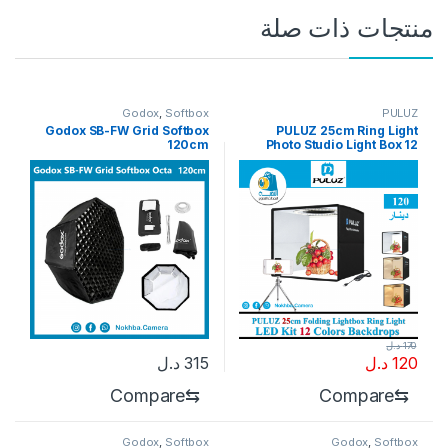
منتجات ذات صلة
Godox
,
Softbox
PULUZ
Godox SB-FW Grid Softbox
PULUZ 25cm Ring Light
120cm
Photo Studio Light Box 12
Colors Backdrops
170
د.ل
120
د.ل
315
د.ل
Compare
⇆
Compare
⇆
Godox
,
Softbox
Godox
,
Softbox