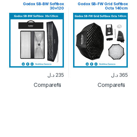
Godox SB-BW Softbox
Godox SB-FW Grid Softbox
30×120
Octa 140cm
365
د.ل
235
د.ل
Compare
⇆
Compare
⇆